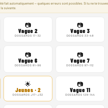
été fait automatiquement — quelques erreurs sont possibles. Si tu ne te trouve
 la suivante.
📷
📷
Vague 2
Vague 3
DOSSARDS 17–32
DOSSARDS 33–48
📷
📷
Vague 6
Vague 7
DOSSARDS 81–96
DOSSARDS 97–112
🌟
📷
Jeunes · 2
Vague 11
DOSSARDS J17–J32
DOSSARDS 129–144