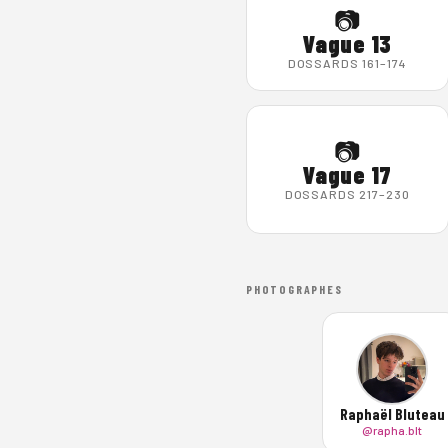
📷
Vague 13
DOSSARDS 161–174
📷
Vague 17
DOSSARDS 217–230
PHOTOGRAPHES
Raphaël Bluteau
@rapha.blt