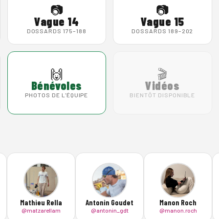
📷
📷
Vague 14
Vague 15
DOSSARDS 175–188
DOSSARDS 189–202
🙌
🎬
Bénévoles
Vidéos
PHOTOS DE L'ÉQUIPE
BIENTÔT DISPONIBLE
Mathieu Rella
Antonin Goudet
Manon Roch
@matzarellam
@antonin_gdt
@manon.roch