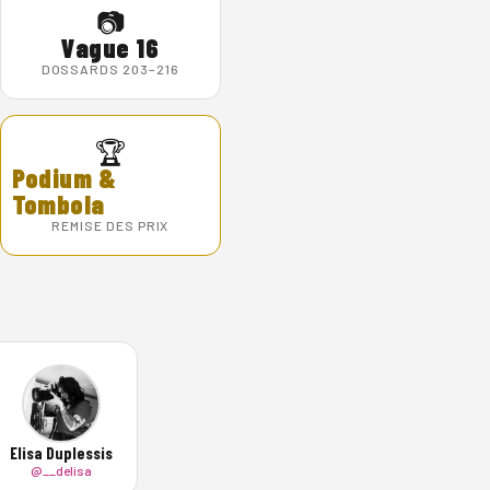
📷
Vague 16
DOSSARDS 203–216
🏆
Podium &
Tombola
REMISE DES PRIX
Elisa Duplessis
@__delisa