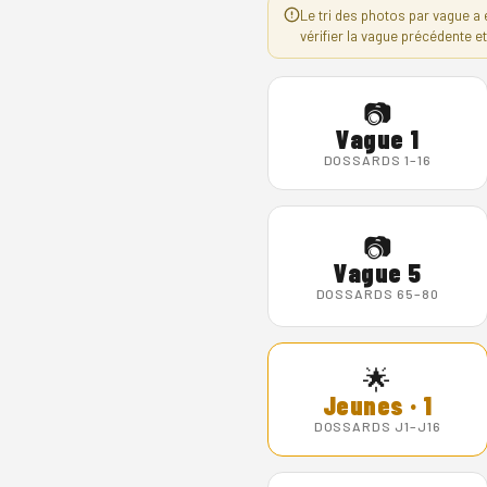
Le tri des photos par vague a 
vérifier la vague précédente et
📷
Vague 1
DOSSARDS 1–16
📷
Vague 5
DOSSARDS 65–80
🌟
Jeunes · 1
DOSSARDS J1–J16